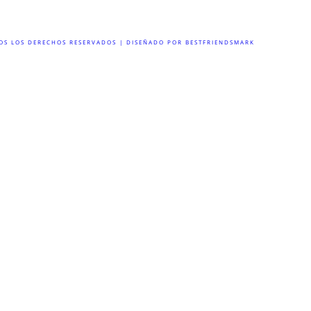
DOS LOS DERECHOS RESERVADOS | DISEÑADO POR BESTFRIENDSMARK