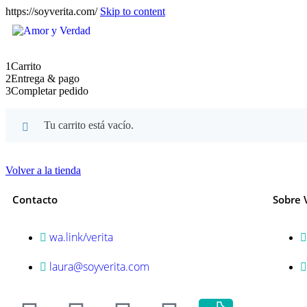
https://soyverita.com/
Skip to content
1
Carrito
2
Entrega & pago
3
Completar pedido
Tu carrito está vacío.
Volver a la tienda
Contacto
Sobre 
wa.link/verita
laura@soyverita.com