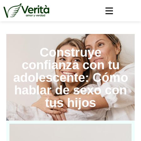
https://soyverita.com/
Construye
confianza con tu
adolescente: Cómo
hablar de sexo con
tus hijos