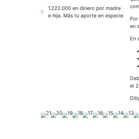
com
1.222.000 en dinero por madre
e hija. Más tu aporte en especie
Por
en 
En 
Deb
el 
Dil