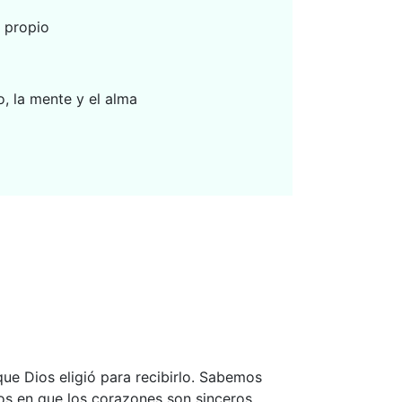
 propio
, la mente y el alma
ue Dios eligió para recibirlo. Sabemos
os en que los corazones son sinceros,