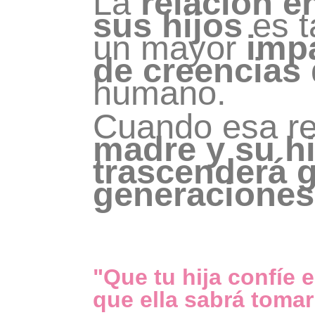
La
relación e
sus hijos
es t
un mayor
impa
de creencias
humano.
Cuando esa re
madre y su hi
trascenderá 
generaciones
"Que tu hija confíe e
que ella sabrá tomar