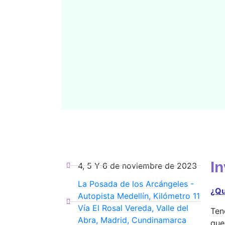
I
4, 5 Y 6 de noviembre de 2023
La Posada de los Arcángeles -
¿Qu
Autopista Medellín, Kilómetro 11
Vía El Rosal Vereda, Valle del
Ten
Abra, Madrid, Cundinamarca
que